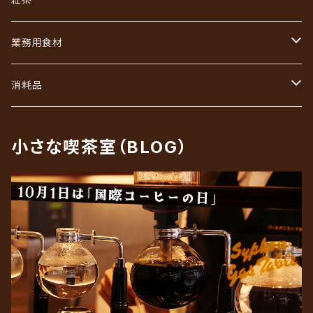
あなただけのブレンド
コーヒーバッグ（ドリップ）ギフト
業務用食材
初回限定お試しセット
インスタントコーヒーギフト
フレッシュ・シュガー・ガムシロ
消耗品
リキッドアイスコーヒーギフト
ろ紙（ペーパーフィルター）
小さな喫茶室（BLOG）