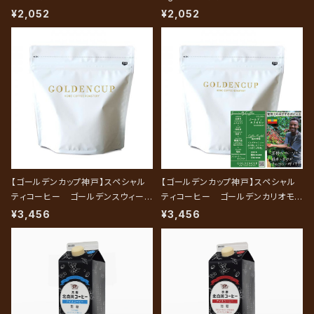
¥2,052
¥2,052
【ゴールデンカップ神戸】スペシャル
【ゴールデンカップ神戸】スペシャル
ティコーヒー ゴールデンスウィート
ティコーヒー ゴールデンカリオモ
ベリー 200g（約20杯分）
ン 200g（約20杯分）
¥3,456
¥3,456