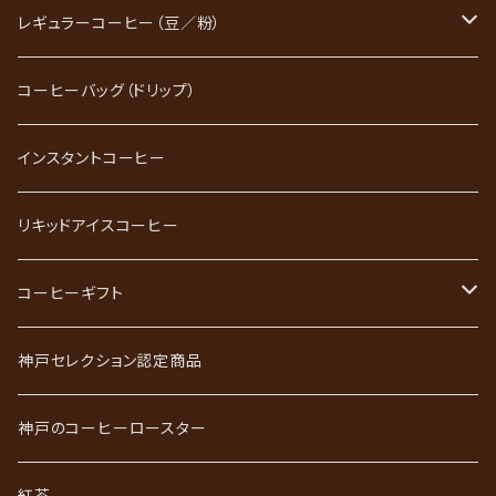
レギュラーコーヒー（豆／粉）
ブレンドコーヒー
コーヒーバッグ（ドリップ）
ストレートコーヒー
インスタントコーヒー
スペシャルティコーヒー
リキッドアイスコーヒー
ごーるど四季限定珈琲
コーヒーギフト
かれんだー珈琲
神戸珈琲職人ギフト
神戸セレクション認定商品
神戸珈琲散策
神戸珈琲散策ギフト
神戸のコーヒーロースター
ジュエリーコーヒーシリーズ
ワールドコーヒーギフト
紅茶