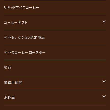
スペシャルティコーヒー
リキッドアイスコーヒー
ごーるど四季限定珈琲
コーヒーギフト
かれんだー珈琲
神戸珈琲職人ギフト
神戸セレクション認定商品
神戸珈琲散策
神戸珈琲散策ギフト
神戸のコーヒーロースター
ジュエリーコーヒーシリーズ
ワールドコーヒーギフト
紅茶
あなただけのブレンド
コーヒーバッグ（ドリップ）ギフト
業務用食材
初回限定お試しセット
インスタントコーヒーギフト
フレッシュ・シュガー・ガムシロ
消耗品