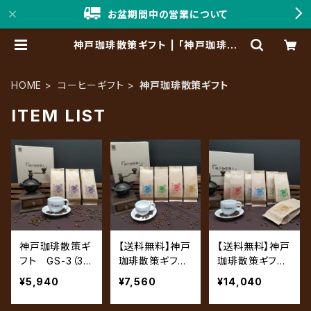
お盆期間中の営業について
神戸珈琲散策ギフト | 「神戸珈琲職
人」Online Shop
HOME
コーヒーギフト
神戸珈琲散策ギフト
ITEM LIST
神戸珈琲散策ギ
【送料無料】神戸
【送料無料】神戸
フト GS-3（3
珈琲散策ギフ
珈琲散策ギフ
袋セット）
ト GS-4（4袋
ト GS-7（7袋
¥5,940
¥7,560
¥14,040
セット）
セット）