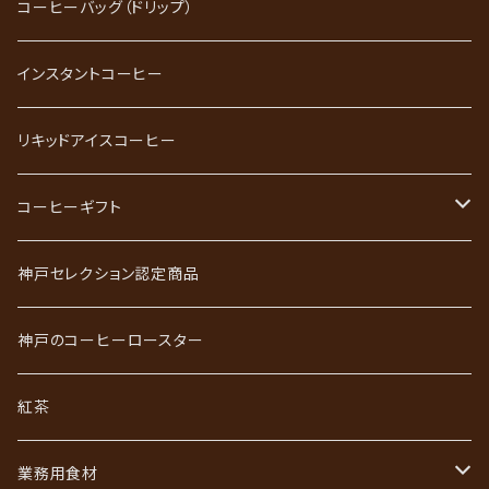
ブレンドコーヒー
コーヒーバッグ（ドリップ）
ストレートコーヒー
インスタントコーヒー
スペシャルティコーヒー
リキッドアイスコーヒー
ごーるど四季限定珈琲
コーヒーギフト
かれんだー珈琲
神戸珈琲職人ギフト
神戸セレクション認定商品
神戸珈琲散策
神戸珈琲散策ギフト
神戸のコーヒーロースター
ジュエリーコーヒーシリーズ
ワールドコーヒーギフト
紅茶
あなただけのブレンド
コーヒーバッグ（ドリップ）ギフト
業務用食材