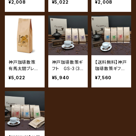
¥2,008
¥5,022
¥2,008
00g
00g
神戸珈琲散策
神戸珈琲散策ギ
【送料無料】神戸
有馬太閤ブレン
フト GS-3（3
珈琲散策ギフ
ド 500g
袋セット）
ト GS-4（4袋
¥5,022
¥5,940
¥7,560
セット）