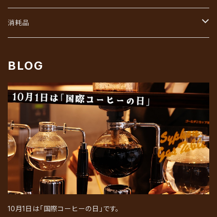
初回限定お試しセット
インスタントコーヒーギフト
フレッシュ・シュガー・ガムシロ
消耗品
リキッドアイスコーヒーギフト
ろ紙（ペーパーフィルター）
BLOG
10月1日は「国際コーヒーの日」です。