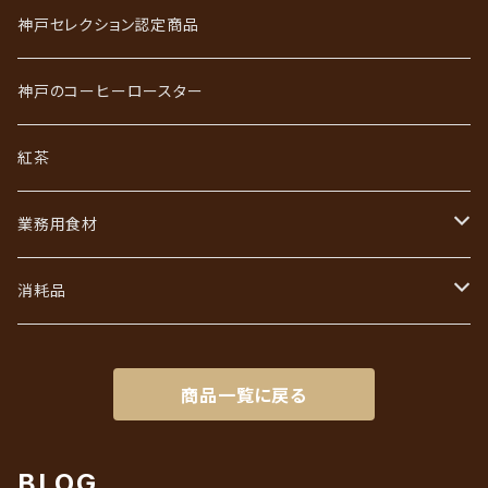
かれんだー珈琲
神戸珈琲職人ギフト
神戸セレクション認定商品
神戸珈琲散策
神戸珈琲散策ギフト
神戸のコーヒーロースター
ジュエリーコーヒーシリーズ
ワールドコーヒーギフト
紅茶
あなただけのブレンド
コーヒーバッグ（ドリップ）ギフト
業務用食材
初回限定お試しセット
インスタントコーヒーギフト
フレッシュ・シュガー・ガムシロ
消耗品
リキッドアイスコーヒーギフト
ろ紙（ペーパーフィルター）
商品一覧に戻る
BLOG