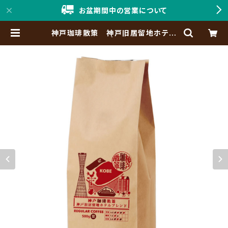
お盆期間中の営業について
神戸珈琲散策 神戸旧居留地ホテル
ブレンド 500g | 「神戸珈琲職人」O
nline Shop