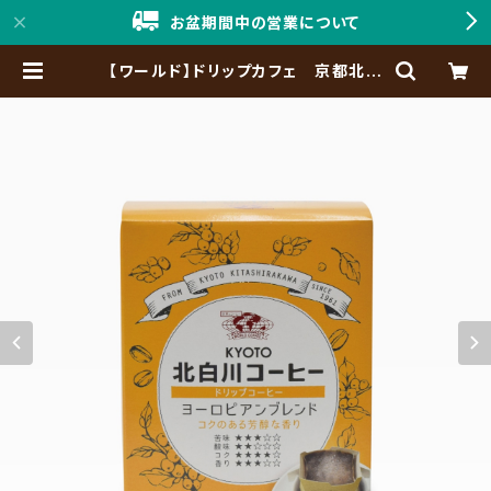
お盆期間中の営業について
【ワールド】ドリップカフェ 京都北白
川コーヒー ヨーロピアンブレンド
5P入 | 「神戸珈琲職人」Online Sho
p