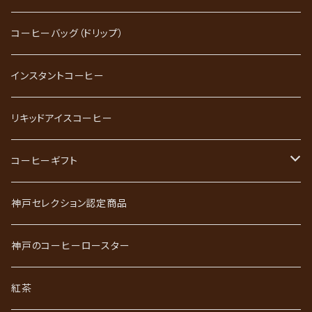
ブレンドコーヒー
コーヒーバッグ（ドリップ）
ストレートコーヒー
インスタントコーヒー
スペシャルティコーヒー
リキッドアイスコーヒー
ごーるど四季限定珈琲
コーヒーギフト
かれんだー珈琲
神戸珈琲職人ギフト
神戸セレクション認定商品
神戸珈琲散策
神戸珈琲散策ギフト
神戸のコーヒーロースター
ジュエリーコーヒーシリーズ
ワールドコーヒーギフト
紅茶