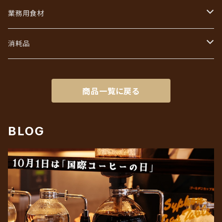
あなただけのブレンド
コーヒーバッグ（ドリップ）ギフト
業務用食材
初回限定お試しセット
インスタントコーヒーギフト
フレッシュ・シュガー・ガムシロ
消耗品
リキッドアイスコーヒーギフト
ろ紙（ペーパーフィルター）
商品一覧に戻る
BLOG