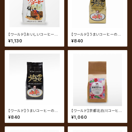
【ワールド】おいしいコーヒー 2
【ワールド】うまいコーヒーの指
60g（中挽き）
定席 爽快ブレンド 200g（中
¥1,130
¥840
挽き）
【ワールド】うまいコーヒーの指
【ワールド】京都北白川コーヒ
定席 芳醇ブレンド 200g（中
ー なごやかブレンド 200g
¥840
¥1,060
挽き）
（中挽き）