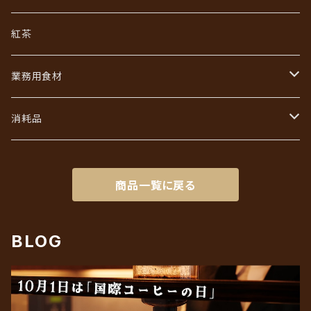
ジュエリーコーヒーシリーズ
ワールドコーヒーギフト
紅茶
あなただけのブレンド
コーヒーバッグ（ドリップ）ギフト
業務用食材
初回限定お試しセット
インスタントコーヒーギフト
フレッシュ・シュガー・ガムシロ
消耗品
リキッドアイスコーヒーギフト
ろ紙（ペーパーフィルター）
商品一覧に戻る
BLOG