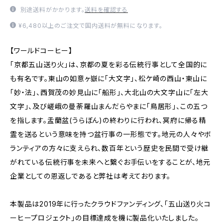
別途送料がかかります。
送料を確認する
¥6,480以上のご注文で国内送料が無料になります。
【ワールドコーヒー】
「京都五山送り火」は、京都の夏を彩る伝統行事として全国的に
も有名です。東山の如意ヶ嶽に「大文字」、松ケ崎の西山・東山に
「妙・法」、西賀茂の妙見山に「船形」、大北山の大文字山に「左大
文字」、及び嵯峨の曼荼羅山まんだらやまに「鳥居形」、この五つ
を指します。盂蘭盆(うらぼん)の終わりに行われ、冥府に帰る精
霊を送るという意味を持つ盆行事の一形態です。地元の人々やボ
ランティアの方々に支えられ、数百年という歴史を民間で受け継
がれている伝統行事を未来へと繋ぐお手伝いをすることが、地元
企業としての恩返しであると弊社は考えております。
本製品は2019年に行ったクラウドファンディング、「五山送り火コ
ーヒープロジェクト」の目標達成を機に製品化いたしました。