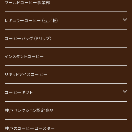
ワールドコーヒー事業部
レギュラーコーヒー（豆／粉）
ブレンドコーヒー
コーヒーバッグ（ドリップ）
ストレートコーヒー
インスタントコーヒー
スペシャルティコーヒー
リキッドアイスコーヒー
ごーるど四季限定珈琲
コーヒーギフト
かれんだー珈琲
神戸珈琲職人ギフト
神戸セレクション認定商品
神戸珈琲散策
神戸珈琲散策ギフト
神戸のコーヒーロースター