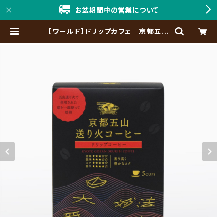
お盆期間中の営業について
【ワールド】ドリップカフェ 京都五山
送り火コーヒー 5P入 | 「神戸珈琲
職人」Online Shop