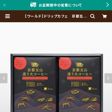
お盆期間中の営業について
【ワールド】ドリップカフェ 京都五山
送り火コーヒー DCG-25（8g×5
袋）×2箱入 | 「神戸珈琲職人」Onlin
e Shop