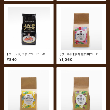
【ワールド】うまいコーヒーの指
【ワールド】京都北白川コーヒ
定席 芳醇ブレンド 200g（中
ー なごやかブレンド 200g
¥840
¥1,060
挽き）
（中挽き）