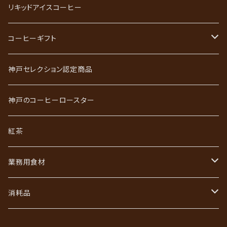
スペシャルティコーヒー
リキッドアイスコーヒー
ごーるど四季限定珈琲
コーヒーギフト
かれんだー珈琲
神戸珈琲職人ギフト
神戸セレクション認定商品
神戸珈琲散策
神戸珈琲散策ギフト
神戸のコーヒーロースター
ジュエリーコーヒーシリーズ
ワールドコーヒーギフト
紅茶
あなただけのブレンド
コーヒーバッグ（ドリップ）ギフト
業務用食材
初回限定お試しセット
インスタントコーヒーギフト
フレッシュ・シュガー・ガムシロ
消耗品
リキッドアイスコーヒーギフト
ろ紙（ペーパーフィルター）