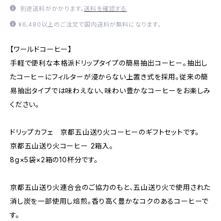
別途送料がかかります。
送料を確認する
¥6,480以上のご注文で国内送料が無料になります。
【ワールドコーヒー】
手軽で便利な本格派ドリップタイプの簡易抽出コーヒー。抽出し
たコーヒーにフィルターが浸からない上置き式を採用。従来の簡
易抽出タイプでは味わえない、味わい豊かなコーヒーをお楽しみ
ください。
ドリップカフェ 京都五山送り火コーヒーのギフトセットです。
京都五山送り火コーヒー 2箱入。
8g×5袋×2箱の10杯分です。
京都五山送り火連合会のご協力のもと、五山送り火で使用された
消し炭を一部使用し焙煎。香り高く豊かなコクのあるコーヒーで
す。