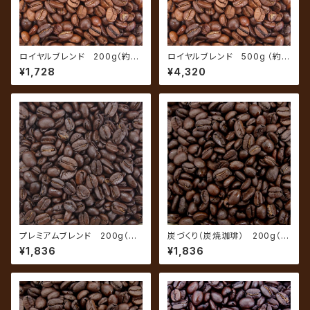
ロイヤルブレンド 200g（約20
ロイヤルブレンド 500g （約5
杯分）
0杯分）
¥1,728
¥4,320
プレミアムブレンド 200g（約
炭づくり（炭焼珈琲） 200g（約
20杯分）
20杯分）
¥1,836
¥1,836