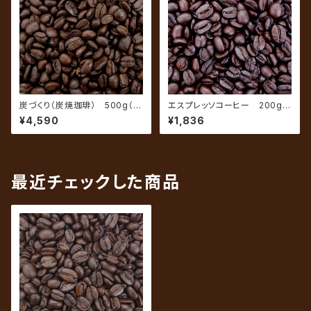
炭づくり（炭焼珈琲） 500g（約
エスプレッソコーヒー 200g
50杯分）
（約20杯分）
¥4,590
¥1,836
最近チェックした商品