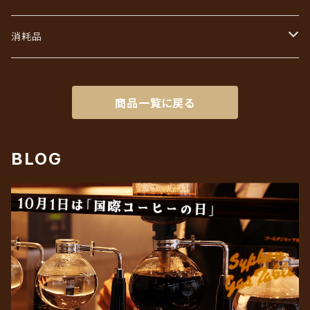
初回限定お試しセット
インスタントコーヒーギフト
フレッシュ・シュガー・ガムシロ
消耗品
リキッドアイスコーヒーギフト
ろ紙（ペーパーフィルター）
商品一覧に戻る
BLOG