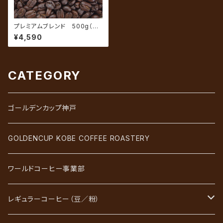
プレミアムブレンド 500g（約
50杯分）
¥4,590
CATEGORY
ゴールデンカップ神戸
GOLDENCUP KOBE COFFEE ROASTERY
ワールドコーヒー事業部
レギュラーコーヒー（豆／粉）