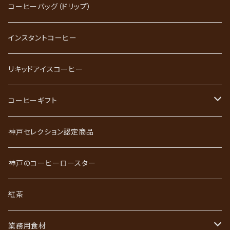
ブレンドコーヒー
コーヒーバッグ（ドリップ）
ストレートコーヒー
インスタントコーヒー
スペシャルティコーヒー
リキッドアイスコーヒー
ごーるど四季限定珈琲
コーヒーギフト
かれんだー珈琲
神戸珈琲職人ギフト
神戸セレクション認定商品
神戸珈琲散策
神戸珈琲散策ギフト
神戸のコーヒーロースター
ジュエリーコーヒーシリーズ
ワールドコーヒーギフト
紅茶
あなただけのブレンド
コーヒーバッグ（ドリップ）ギフト
業務用食材