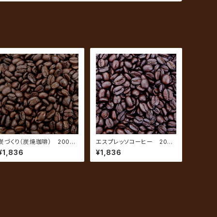
炭づくり（炭焼珈琲） 200g
エスプレッソコーヒー 200g
（約20杯分）
（約20杯分）
¥1,836
¥1,836