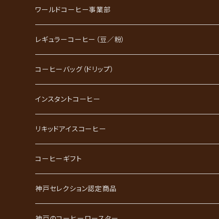
ワールドコーヒー事業部
レギュラーコーヒー（豆／粉）
ブレンドコーヒー
コーヒーバッグ（ドリップ）
ストレートコーヒー
インスタントコーヒー
スペシャルティコーヒー
リキッドアイスコーヒー
ごーるど四季限定珈琲
コーヒーギフト
かれんだー珈琲
神戸珈琲職人ギフト
神戸セレクション認定商品
神戸珈琲散策
神戸珈琲散策ギフト
神戸のコーヒーロースター