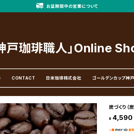
お盆期間中の営業について
神戸珈琲職人」Online Sh
G
CONTACT
日米珈琲株式会社
ゴールデンカップ神
炭づくり（炭
4,590
¥