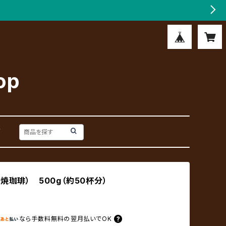
op
戸
焼珈琲） 500g（約50杯分）
なら
手数料無料の
翌月払いでOK