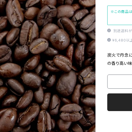
※この商品は
別途送料が
¥6,480
炭火で丹念に
の香り高い味