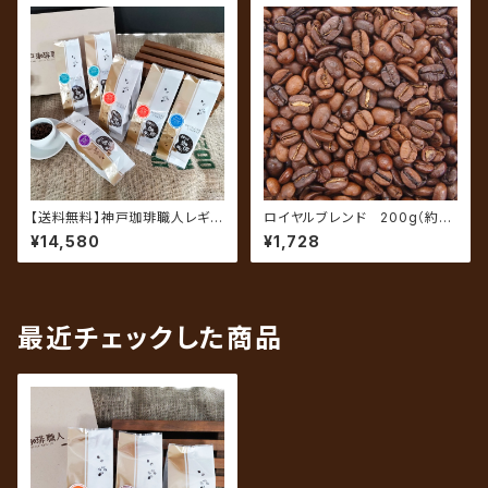
【送料無料】神戸珈琲職人レギュ
ロイヤルブレンド 200g（約20
ラーコーヒーギフト GM-6C
杯分）
¥14,580
¥1,728
（6袋セット）
最近チェックした商品