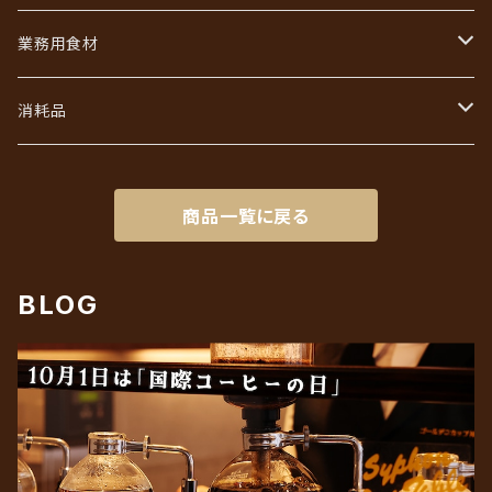
あなただけのブレンド
コーヒーバッグ（ドリップ）ギフト
業務用食材
初回限定お試しセット
インスタントコーヒーギフト
フレッシュ・シュガー・ガムシロ
消耗品
リキッドアイスコーヒーギフト
ろ紙（ペーパーフィルター）
商品一覧に戻る
BLOG