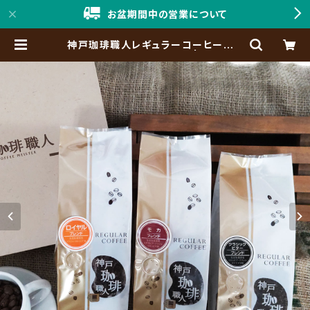
お盆期間中の営業について
神戸珈琲職人レギュラーコーヒーギフ
ト GM-3A（3袋セット） | 「神戸珈
琲職人」Online Shop