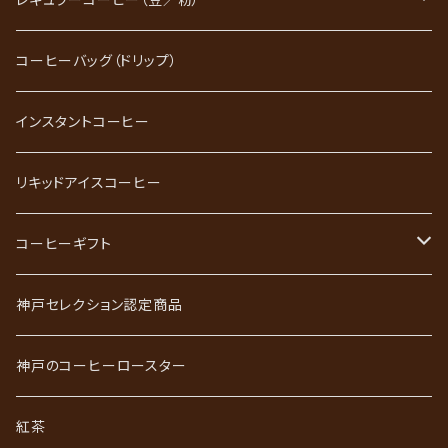
ブレンドコーヒー
コーヒーバッグ（ドリップ）
ストレートコーヒー
インスタントコーヒー
スペシャルティコーヒー
リキッドアイスコーヒー
ごーるど四季限定珈琲
コーヒーギフト
かれんだー珈琲
神戸珈琲職人ギフト
神戸セレクション認定商品
神戸珈琲散策
神戸珈琲散策ギフト
神戸のコーヒーロースター
ジュエリーコーヒーシリーズ
ワールドコーヒーギフト
紅茶