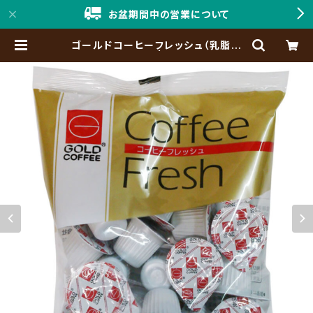
お盆期間中の営業について
ゴールドコーヒーフレッシュ（乳脂肪
入）5ml×20個入 | 「神戸珈琲職人」
Online Shop