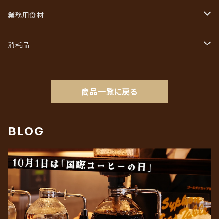
あなただけのブレンド
コーヒーバッグ（ドリップ）ギフト
業務用食材
初回限定お試しセット
インスタントコーヒーギフト
フレッシュ・シュガー・ガムシロ
消耗品
リキッドアイスコーヒーギフト
ろ紙（ペーパーフィルター）
商品一覧に戻る
BLOG