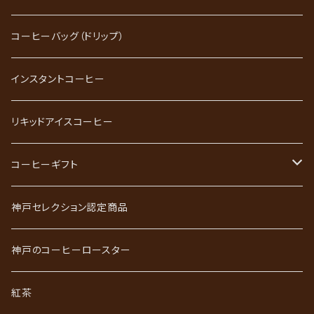
ブレンドコーヒー
コーヒーバッグ（ドリップ）
ストレートコーヒー
インスタントコーヒー
スペシャルティコーヒー
リキッドアイスコーヒー
ごーるど四季限定珈琲
コーヒーギフト
かれんだー珈琲
神戸珈琲職人ギフト
神戸セレクション認定商品
神戸珈琲散策
神戸珈琲散策ギフト
神戸のコーヒーロースター
ジュエリーコーヒーシリーズ
ワールドコーヒーギフト
紅茶