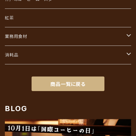
ジュエリーコーヒーシリーズ
ワールドコーヒーギフト
紅茶
あなただけのブレンド
コーヒーバッグ（ドリップ）ギフト
業務用食材
初回限定お試しセット
インスタントコーヒーギフト
フレッシュ・シュガー・ガムシロ
消耗品
リキッドアイスコーヒーギフト
ろ紙（ペーパーフィルター）
商品一覧に戻る
BLOG