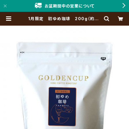
お盆期間中の営業について
1月限定 初ゆめ珈琲 200g（約20
杯分） | 「神戸珈琲職人」Online Sh
op