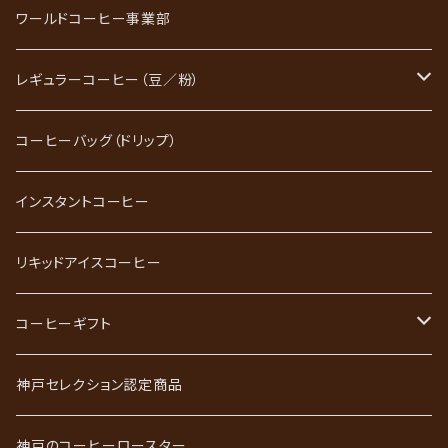
ワールドコーヒー事業部
レギュラーコーヒー（豆／粉）
ブレンドコーヒー
コーヒーバッグ（ドリップ）
ストレートコーヒー
インスタントコーヒー
スペシャルティコーヒー
リキッドアイスコーヒー
ごーるど四季限定珈琲
コーヒーギフト
かれんだー珈琲
神戸珈琲職人ギフト
神戸セレクション認定商品
神戸珈琲散策
神戸珈琲散策ギフト
神戸のコーヒーロースター