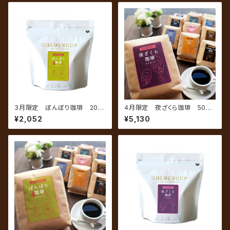
3月限定 ぼんぼり珈琲 200
4月限定 夜ざくら珈琲 500g
g（約20杯分）
（約50杯分）
¥2,052
¥5,130