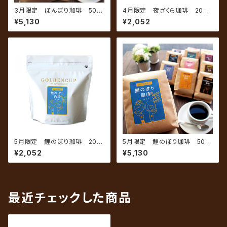
3月限定 ぼんぼり珈琲 500
4月限定 夜ざくら珈琲 200g
g（約50杯分）
（約20杯分）
¥5,130
¥2,052
5月限定 鯉のぼり珈琲 200
5月限定 鯉のぼり珈琲 500
g（約20杯分）
g（約50杯分）
¥2,052
¥5,130
最近チェックした商品