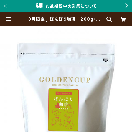
お盆期間中の営業について
3月限定 ぼんぼり珈琲 200g（約2
0杯分） | 「神戸珈琲職人」Online S
hop