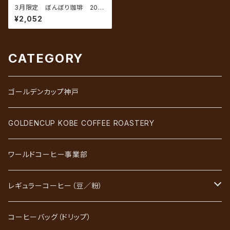
3月限定 ぼんぼり珈琲 200
g（約20杯分）
¥2,052
CATEGORY
ゴールデンカップ神戸
GOLDENCUP KOBE COFFEE ROASTERY
ワールドコーヒー事業部
レギュラーコーヒー（豆／粉）
ブレンドコーヒー
コーヒーバッグ（ドリップ）