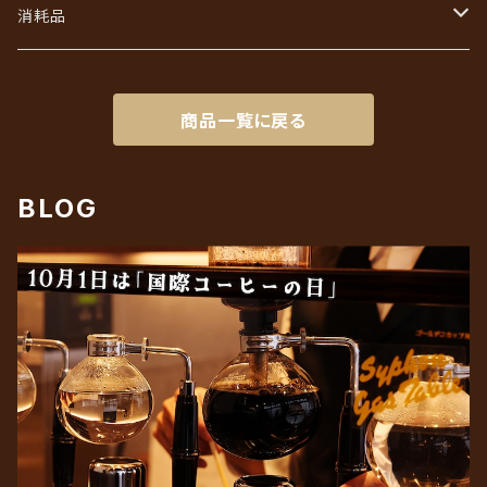
初回限定お試しセット
インスタントコーヒーギフト
フレッシュ・シュガー・ガムシロ
消耗品
リキッドアイスコーヒーギフト
ろ紙（ペーパーフィルター）
商品一覧に戻る
BLOG