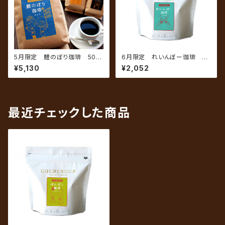
5月限定 鯉のぼり珈琲 500
6月限定 れいんぼー珈琲 20
g（約50杯分）
0g（約20杯分）
¥5,130
¥2,052
最近チェックした商品