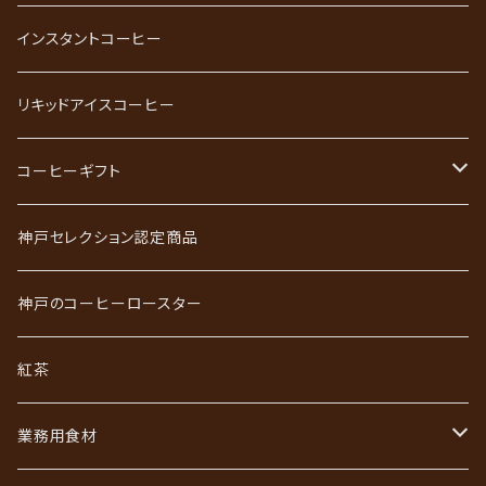
ストレートコーヒー
インスタントコーヒー
スペシャルティコーヒー
リキッドアイスコーヒー
ごーるど四季限定珈琲
コーヒーギフト
かれんだー珈琲
神戸珈琲職人ギフト
神戸セレクション認定商品
神戸珈琲散策
神戸珈琲散策ギフト
神戸のコーヒーロースター
ジュエリーコーヒーシリーズ
ワールドコーヒーギフト
紅茶
あなただけのブレンド
コーヒーバッグ（ドリップ）ギフト
業務用食材