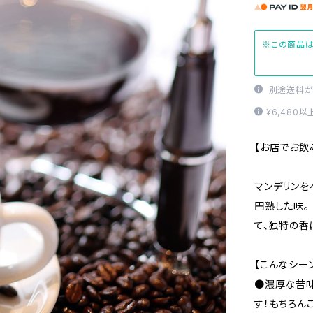
※この商品は
別途送料が
¥6,480
【お店でお飲
マンデリンを
円熟した味。
て、独特の香
【こんなシー
●濃厚な苦味
す！もちろん