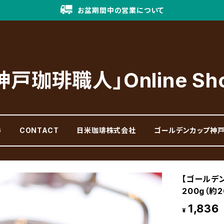
お盆期間中の営業について
神戸珈琲職人」Online Sh
G
CONTACT
日米珈琲株式会社
ゴールデンカップ神
【ゴールデ
200g（約
1,836
¥