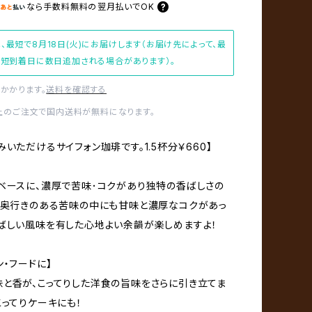
なら
手数料無料の
翌月払いでOK
、最短で8月18日(火)にお届けします（お届け先によって、最
短到着日に数日追加される場合があります）。
かかります。
送料を確認する
以上のご注文で国内送料が無料になります。
みいただけるサイフォン珈琲です。1.5杯分￥660】
ベースに、濃厚で苦味･コクがあり独特の香ばしさの
 奥行きのある苦味の中にも甘味と濃厚なコクがあっ
ばしい風味を有した心地よい余韻が楽しめますよ！
ン・フードに】
と香が、こってりした洋食の旨味をさらに引き立てま
こってりケーキにも！