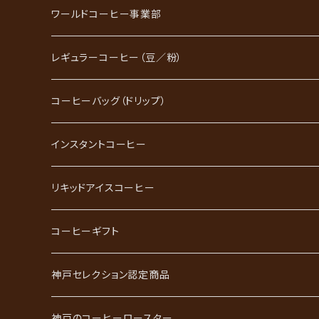
ワールドコーヒー事業部
レギュラーコーヒー（豆／粉）
ブレンドコーヒー
コーヒーバッグ（ドリップ）
ストレートコーヒー
インスタントコーヒー
スペシャルティコーヒー
リキッドアイスコーヒー
ごーるど四季限定珈琲
コーヒーギフト
かれんだー珈琲
神戸珈琲職人ギフト
神戸セレクション認定商品
神戸珈琲散策
神戸珈琲散策ギフト
神戸のコーヒーロースター