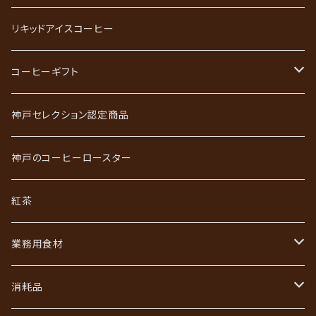
スペシャルティコーヒー
リキッドアイスコーヒー
ごーるど四季限定珈琲
コーヒーギフト
かれんだー珈琲
神戸珈琲職人ギフト
神戸セレクション認定商品
神戸珈琲散策
神戸珈琲散策ギフト
神戸のコーヒーロースター
ジュエリーコーヒーシリーズ
ワールドコーヒーギフト
紅茶
あなただけのブレンド
コーヒーバッグ（ドリップ）ギフト
業務用食材
初回限定お試しセット
インスタントコーヒーギフト
フレッシュ・シュガー・ガムシロ
消耗品