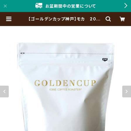
お盆期間中の営業について
【ゴールデンカップ神戸】モカ 200g
（約20杯分） | 「神戸珈琲職人」Onli
ne Shop