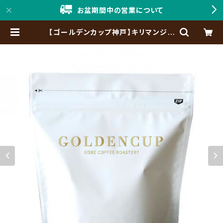
お盆期間中の営業について
【ゴールデンカップ神戸】キリマンジャ
ロ タンザニアAA 200g（約20杯
分） | 「神戸珈琲職人」Online Shop