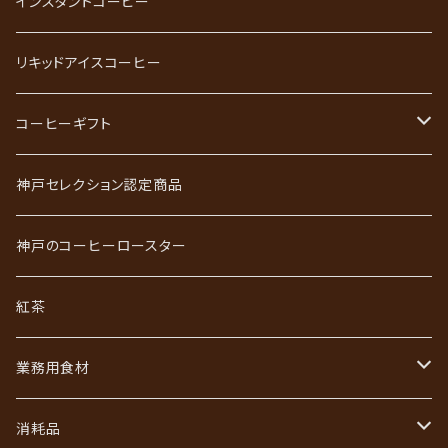
ストレートコーヒー
インスタントコーヒー
スペシャルティコーヒー
リキッドアイスコーヒー
ごーるど四季限定珈琲
コーヒーギフト
かれんだー珈琲
神戸珈琲職人ギフト
神戸セレクション認定商品
神戸珈琲散策
神戸珈琲散策ギフト
神戸のコーヒーロースター
ジュエリーコーヒーシリーズ
ワールドコーヒーギフト
紅茶
あなただけのブレンド
コーヒーバッグ（ドリップ）ギフト
業務用食材
初回限定お試しセット
インスタントコーヒーギフト
フレッシュ・シュガー・ガムシロ
消耗品