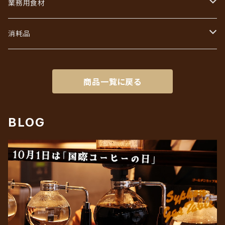
あなただけのブレンド
コーヒーバッグ（ドリップ）ギフト
業務用食材
初回限定お試しセット
インスタントコーヒーギフト
フレッシュ・シュガー・ガムシロ
消耗品
リキッドアイスコーヒーギフト
ろ紙（ペーパーフィルター）
商品一覧に戻る
BLOG