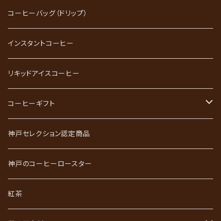
ブレンドコーヒー
コーヒーバッグ（ドリップ）
ストレートコーヒー
インスタントコーヒー
スペシャルティコーヒー
リキッドアイスコーヒー
ごーるど四季限定珈琲
コーヒーギフト
かれんだー珈琲
神戸珈琲職人ギフト
神戸セレクション認定商品
神戸珈琲散策
神戸珈琲散策ギフト
神戸のコーヒーロースター
ジュエリーコーヒーシリーズ
ワールドコーヒーギフト
紅茶