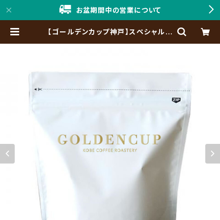
お盆期間中の営業について
【ゴールデンカップ神戸】スペシャルテ
ィコーヒー ゴールデンスウィートベ
リー 200g（約20杯分） | 「神戸珈
琲職人」Online Shop