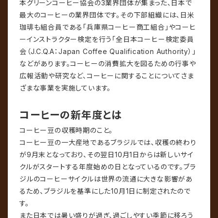
本グリーンコーヒー協会の3業界団体が集まった、日本で
最大のコーヒーの業界団体です。その下部組織には、日米
珈琲も組合員である「兵庫県コーヒー商工組合」やコーヒ
ーインストラクター検定を行う「全日本コーヒー検定委員
会（J.C.Q.A：Japan Coffee Qualification Authority）」
などがあります。コーヒーの消費拡大を図るための行事や
広報活動や研究など、コーヒーに関することについてさま
ざまな事業を実施しています。
コーヒーの新年度とは
コーヒー豆の収穫時期のこと。
コーヒー豆の一大産地であるブラジルでは、収穫の終わり
が9月末となっており、その翌日10月1日からは新しいサイ
クルがスタートする年度始めの日となっているのです。ブラ
ジルのコーヒーサイクルは世界の流通に大きな影響があ
るため、ブラジルを基準にした10月1日に制定されたので
す。
また日本では暑い盛りが過ぎ、過ごしやすい季節に移ろう